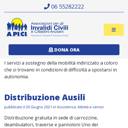
Skip
06 55282222
to
content
APICI
Associazione
Roma
DONA ORA
per
Assistenza
gli
I servizi a sostegno della mobilità indirizzato a coloro
Invalidi
che si trovano in condizioni di difficoltà a spostarsi in
Civili
autonomia.
e
i
Cittadini
Distribuzione Ausili
Anziani
pubblicato il 20 Giugno 2021 in
Assistenza
,
Attività e servizi
Distribuzione gratuita in sede di carrozzine,
deambulatori, traverse e pannoloni Uno dei